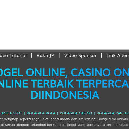
|
|
|
deo Tutorial
Bukti JP
Video Sponsor
Link Alter
OGEL ONLINE, CASINO ON
NLINE TERBAIK TERPERC
DIINDONESIA
LAGILA SLOT |
BOLAGILA BOLA |
BOLAGILA CASINO |
BOLAGILA PARLAY
 terlengkap seperti togel, slot, sportsbook, dan live casino. Bolagila menja
k di server dengan teknologi berkualitas tinggi yang tentunya akan membu